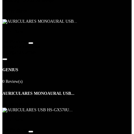
Showing 1-12 of 28 item(s)
Active filters
New
Ver Producto
Agregar a Favoritos
Agregar a Carrito
GENIUS
0 Review(s)
AURICULARES MONOAURAL USB...
$65,000
Price
New
Ver Producto