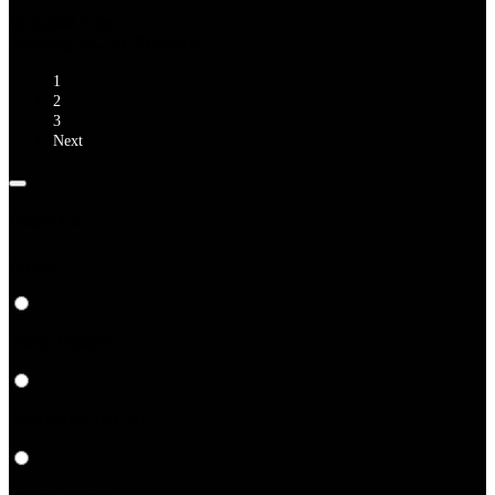
$135,000
Price
Showing 1-12 of 28 item(s)
1
2
3
Next
Folow Us
Boxed:
Sticky Header:
Sticky Add To Cart