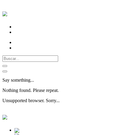
Our Stores
Contact us
(602)2255170 - CELULAR: 315 4783699
Carrera 26 # 35 -04 Tuluá-Valle-Colombia
Say something...
Nothing found. Please repeat.
Unsupported browser. Sorry...