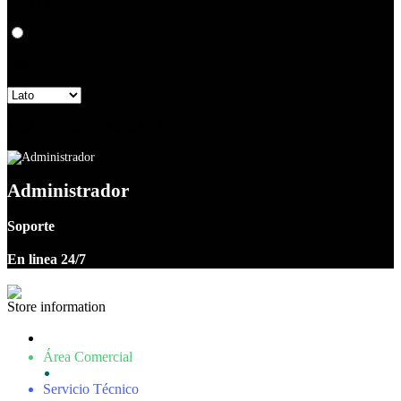
Sticky Footer:
Font:
Chat with us on WhatsApp
Administrador
Soporte
En linea 24/7
Store information
Carrera 26 #35-04 Tuluá - Colombia
Área Comercial
(602) 225 5170 - (57)315 4783699
Servicio Técnico