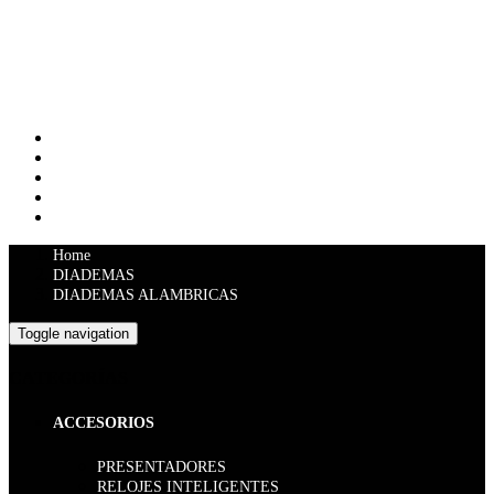
New Arrivals
Beats Solo Wireless
seasonal sale 20%
QUIENES SOMOS ?
VISITANOS-GPS
REDES DE DATOS E INFRAESTRUCTURA
EMPRESAS
Cont&aacute;ctenos
Home
DIADEMAS
DIADEMAS ALAMBRICAS
Toggle navigation
CATEGORÍAS
ACCESORIOS
PRESENTADORES
RELOJES INTELIGENTES