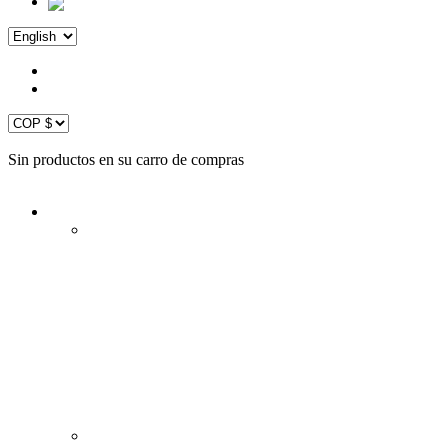
COP $
USD $
Sign in
Crear una cuenta
Sin productos en su carro de compras
0
Home
ACCESORIOS
PRESENTADORES
RELOJES INTELIGENTES
CONTROLES DE JUEGO PARA PC
PASTA TERMICA
CAJAS PARA DISCOS DUROS
PROTECTORES DE TECLADO
LIMPIADORES
SOPORTES
TRIPODES
AUTOCUIDADO
POWER BANKS
CAMARAS