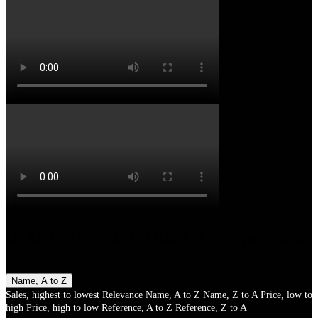
DIADEMAS ALAMBRICAS
28 products.
Sort by:
Name, A to Z
Sales, highest to lowest
Relevance
Name, A to Z
Name, Z to A
Price, low to
high
Price, high to low
Reference, A to Z
Reference, Z to A