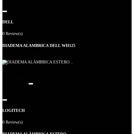
Agregar a Carrito
DELL
0 Review(s)
DIADEMA ALAMBRICA DELL WH125
$112,000
Price
New
Ver Producto
Agregar a Favoritos
Agregar a Carrito
LOGITECH
0 Review(s)